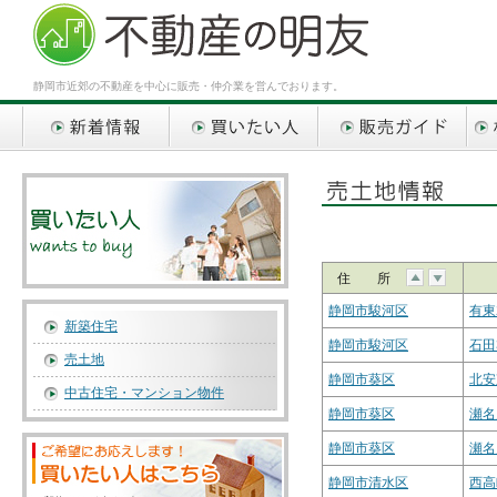
静岡市近郊の不動産を中心に販売・仲介業を営んでおります。
新着情報
買いたい人
販売ガイド
相談
住 所
静岡市駿河区
有東
新築住宅
静岡市駿河区
石田
売土地
静岡市葵区
北安
中古住宅・マンション物件
静岡市葵区
瀬名
静岡市葵区
瀬名
静岡市清水区
西高