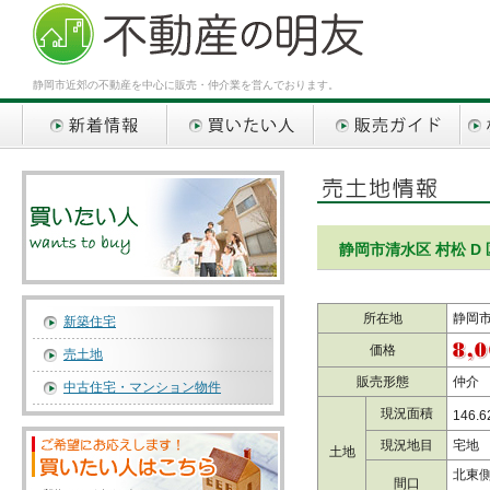
静岡市近郊の不動産を中心に販売・仲介業を営んでおります。
新着情報
買いたい人
販売ガイド
相談
静岡市清水区 村松 D
所在地
静岡市
新築住宅
価格
売土地
販売形態
仲介
中古住宅・マンション物件
現況面積
146.6
現況地目
宅地
土地
北東側
間口