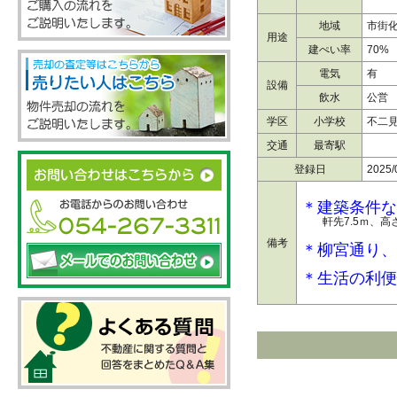
地域
市街化
用途
建ぺい率
70%
電気
有
設備
飲水
公営
学区
小学校
不二
交通
最寄駅
登録日
2025/
＊建築条件な
軒先7.5ｍ、高さ
備考
＊柳宮通り、
＊生活の利便