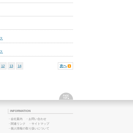
ス
ス
次へ
12
13
14
INFORMATION
・
会社案内
・
お問い合わせ
・
関連リンク
・
サイトマップ
・
個人情報の取り扱いについて