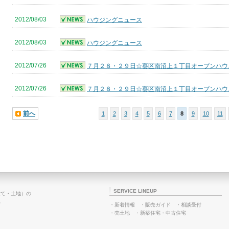
2012/08/03
ハウジングニュース
2012/08/03
ハウジングニュース
2012/07/26
７月２８・２９日☆葵区南沼上１丁目オープンハウ
2012/07/26
７月２８・２９日☆葵区南沼上１丁目オープンハウ
前へ
1
2
3
4
5
6
7
8
9
10
11
SERVICE LINEUP
建て・土地）の
へ
・
新着情報
・
販売ガイド
・
相談受付
・
売土地
・
新築住宅
・
中古住宅