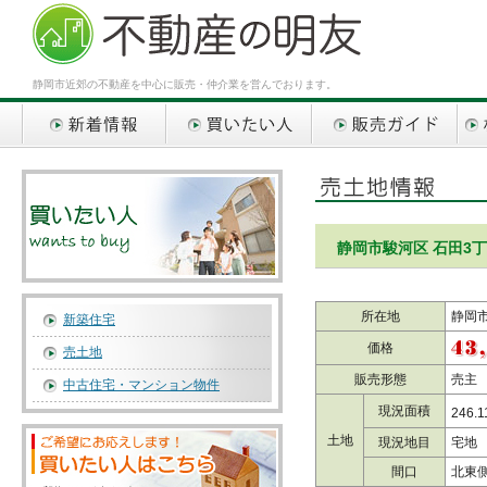
静岡市近郊の不動産を中心に販売・仲介業を営んでおります。
新着情報
買いたい人
販売ガイド
相談
静岡市駿河区 石田3丁
所在地
静岡市
新築住宅
価格
売土地
販売形態
売主
中古住宅・マンション物件
現況面積
246.1
土地
現況地目
宅地
間口
北東側