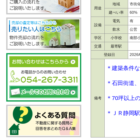
地域
市街
用途
建ぺい率
60%
電気
有
設備
飲水
公営
学区
小学校
南部
交通
最寄駅
登録日
2026/
＊建築条件な
＊石田街道、
＊70坪以上
備考
＊ＪＲ静岡駅