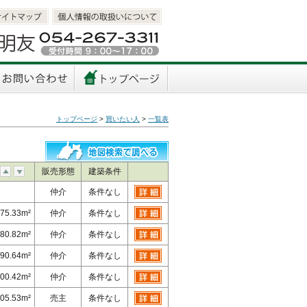
イトマップ
個人情報取扱いについて
い合わせ
トップページへ
トップページ
>
買いたい人
>
一覧表
販売形態
建築条件
仲介
条件なし
75.33m²
仲介
条件なし
80.82m²
仲介
条件なし
90.64m²
仲介
条件なし
00.42m²
仲介
条件なし
05.53m²
売主
条件なし