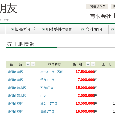
関連リンク
サ
おります。
販売ガイド
相談受付（売却等）
会社案内
お問
物件名称
住 所
価 格
土 地
17,500,000
静岡市葵区
与一3丁目 1区画
円
7,000,000
静岡市葵区
千代1丁目
円
15,000,000
静岡市清水区
西高町 Ｃ
円
2,000,000
静岡市清水区
由比
円
13,500,000
静岡市葵区
瀬名川2丁目
円
1
16,000,000
静岡市葵区
田町1丁目
円
1